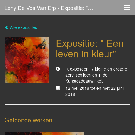
Leny De Vos Van Erp - Expositie: " Een Leven In Kleur"
Tog
navi
Alle exposities
Expositie: " Een
leven in kleur"
Ik exposeer 17 kleine en grotere
acryl schilderijen in de
Kunstcadeauwinkel.
12 mei 2018 tot en met 22 juni
2018
Getoonde werken